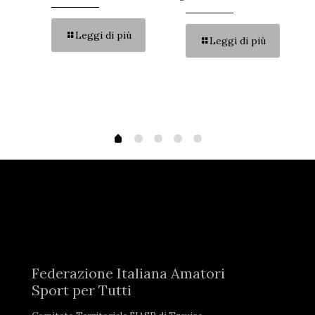
Opu
sol
Mon
Leggi di più
Leggi di più
del
gen
Federazione Italiana Amatori
Sport per Tutti